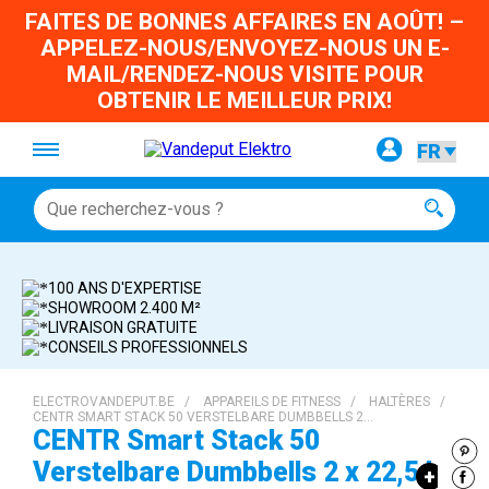
FAITES DE BONNES AFFAIRES EN AOÛT! –
APPELEZ-NOUS/ENVOYEZ-NOUS UN E-
MAIL/RENDEZ-NOUS VISITE POUR
OBTENIR LE MEILLEUR PRIX!
100 ANS D'EXPERTISE
SHOWROOM 2.400 M²
LIVRAISON GRATUITE
CONSEILS PROFESSIONNELS
ELECTROVANDEPUT.BE
/
APPAREILS DE FITNESS
/
HALTÈRES
/
CENTR SMART STACK 50 VERSTELBARE DUMBBELLS 2…
CENTR Smart Stack 50
Verstelbare Dumbbells 2 x 22,5 kg