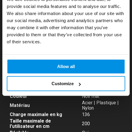
rapprocher d'un mode de vie plus sain.
provide social media features and to analyse our traffic.
Faites de bonnes affaires en août!
We also share information about your use of our site with
Garantie:
our social media, advertising and analytics partners who
Profitez de super offres sur les
réfrigérateurs,
machines à laver, appareils de fitness, wellness,
may combine it with other information that you’ve
- Usage domestique : 2 ans
TV & audio
, etc. Depuis 100 ans, votre spécialiste
provided to them or that they’ve collected from your use
en qualité et service. Pour le
MEILLEUR
prix,
of their services.
- Usage semi-professionnel : Non applicable
appelez-nous au 016813321 !
- Usage professionnel : Non applicable
Spécifications
Allow all
Type d'utilisation
Usage domestique
Customize
Poids de la pile de poids en
75
kg
Couleur
Noir mat
Acier | Plastique |
Matériau
Nylon
Charge maximale en kg
136
Taille maximale de
200
l'utilisateur en cm