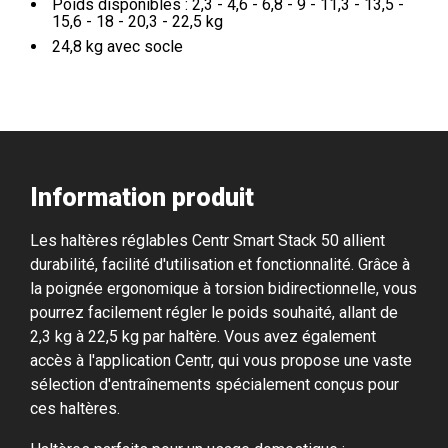
Poids disponibles : 2,3 - 4,6 - 6,8 - 9 - 11,3 - 13,5 -
15,6 - 18 - 20,3 - 22,5 kg
24,8 kg avec socle
Information produit
CENTR Smart Stack 50 Verstelbare
Dumbbells 2 x 22,5 kg
499,- €
Les haltères réglables Centr Smart Stack 50 allient
durabilité, facilité d'utilisation et fonctionnalité. Grâce à
la poignée ergonomique à torsion bidirectionnelle, vous
pourrez facilement régler le poids souhaité, allant de
2,3 kg à 22,5 kg par haltère. Vous avez également
accès à l'application Centr, qui vous propose une vaste
sélection d'entraînements spécialement conçus pour
ces haltères.