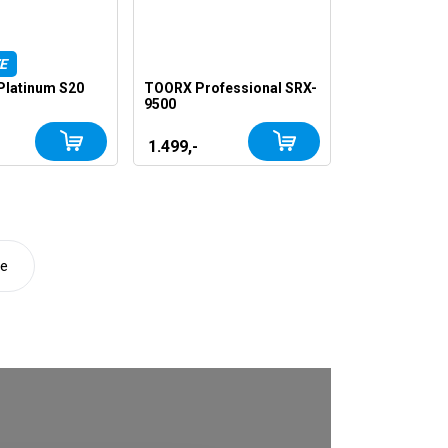
E
latinum S20
TOORX Professional SRX-
9500
1.499,-
de