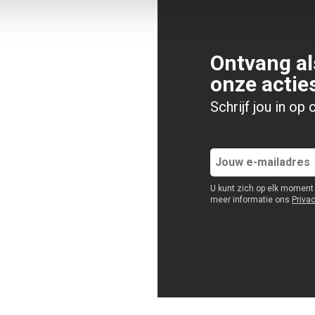
Ontvang al
onze actie
Schrijf jou in op
U kunt zich op elk moment 
meer informatie ons
Priva