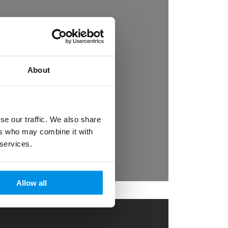
g van
, een
n van
About
se our traffic. We also share
ers who may combine it with
 services.
Allow all