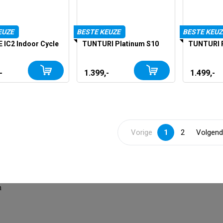
EUZE
BESTE KEUZE
BESTE KEUZ
E IC2 Indoor Cycle
TUNTURI Platinum S10
TUNTURI P
-
1.399,-
1.499,-
Vorige
1
2
Volgen