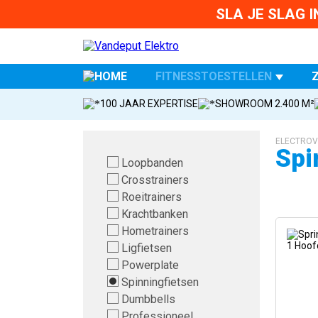
SLA JE SLAG 
FITNESSTOESTELLEN
100 JAAR EXPERTISE
SHOWROOM 2.400 M²
ELECTROV
Spi
Loopbanden
Crosstrainers
Roeitrainers
Krachtbanken
Hometrainers
Ligfietsen
Powerplate
Spinningfietsen
Dumbbells
Professioneel