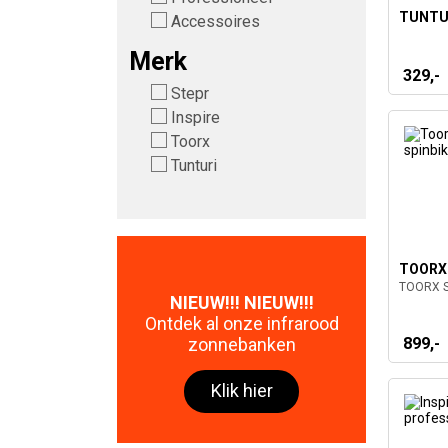
TUNTUR
Accessoires
Merk
329,-
Stepr
Inspire
Toorx
Tunturi
TOORX 
TOORX S
NIEUW!!! NIEUW!!!
Ontdek al onze infrarood
899,-
zonnebanken
Klik hier