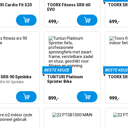
I Cardio Fit S20
TOORX Fitness SRX-60
TOORX SR
EVO
499,-
699,-
BESTE KEUZE
BESTE KEUZ
SRX-90 Spinbike
TUNTURI Platinum
TOORX SRX
Sprinter Bike
RX-90 Spinbike
899,-
999,-