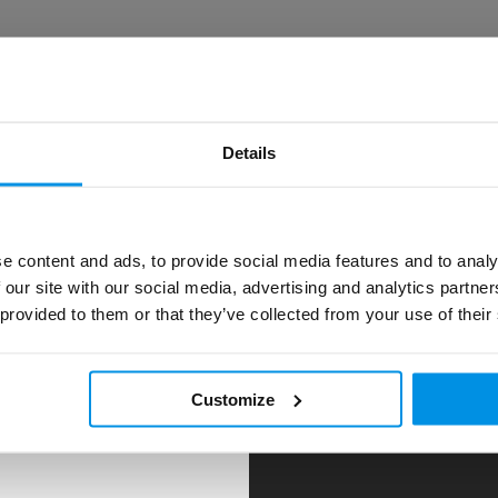
Betere bescherming tegen de zon
ek de voordelen van infrarood zonnebanken. Versterkin
immuunsysteem, verzachting van spier- & gewrichtspijn
se en jongere huid,... Wil je meer weten over de voordele
Details
infrarood therapie?
ONTDEK DE VOORDELEN
e content and ads, to provide social media features and to analy
 our site with our social media, advertising and analytics partn
 provided to them or that they’ve collected from your use of their
Customize